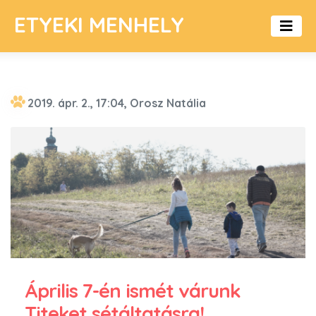
ETYEKI MENHELY
2019. ápr. 2., 17:04, Orosz Natália
Április 7-én ismét várunk
Titeket sétáltatásra!