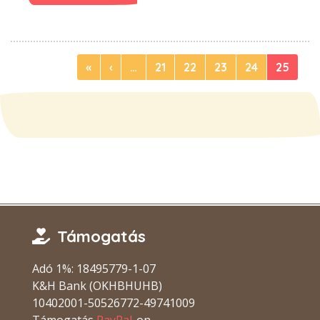
«
‹
…
21
22
23
24
25
Támogatás
Adó 1%: 18495779-1-07
K&H Bank (OKHBHUHB)
10402001-50526772-49741009