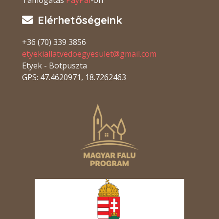
Támogatás
PayPal
-on
Elérhetőségeink
+36 (70) 339 3856
etyekiallatvedoegyesulet@gmail.com
Etyek - Botpuszta
GPS: 47.4620971, 18.7262463