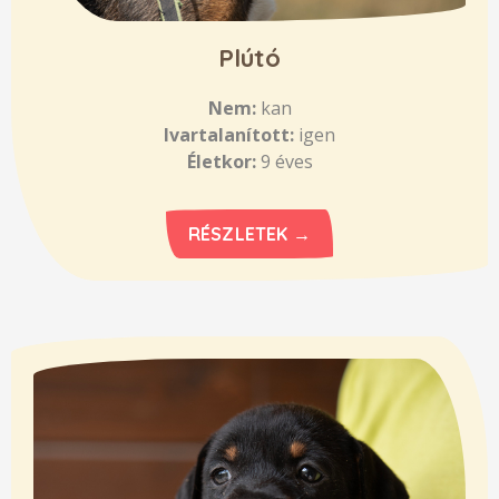
Plútó
Nem:
kan
Ivartalanított:
igen
Életkor:
9 éves
RÉSZLETEK →