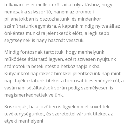
felkavaró eset mellett erőt ad a folytatáshoz, hogy
nemcsak a szívszorító, hanem az örömteli
pillanatokban is osztozhatunk, és mindenkor
számíthatunk egymásra. A kapunk mindig nyitva áll az
önkéntes munkára jelentkezők előtt, a legkisebb
segítségnek is nagy hasznát vesszük.
Mindig fontosnak tartottuk, hogy menhelyünk
működése átlátható legyen, ezért szívesen nyújtunk
számotokra betekintést a hétköznapjainkba.
Kutyáinkról naprakész hírekkel jelentkezünk nap mint
nap, tájékoztatunk titeket a fontosabb eseményekről, a
vasárnapi sétáltatások során pedig személyesen is
megismerkedhettek velünk.
Köszönjük, ha a jövőben is figyelemmel követitek
tevékenységünket, és szeretettel várunk titeket az
etyeki menhelyen!