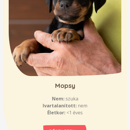
Mopsy
Nem:
szuka
Ivartalanított:
nem
Életkor:
<1 éves