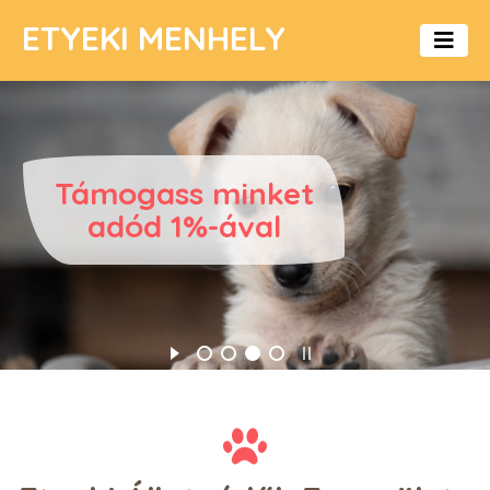
ETYEKI MENHELY
Támogass minket
adód 1%-ával