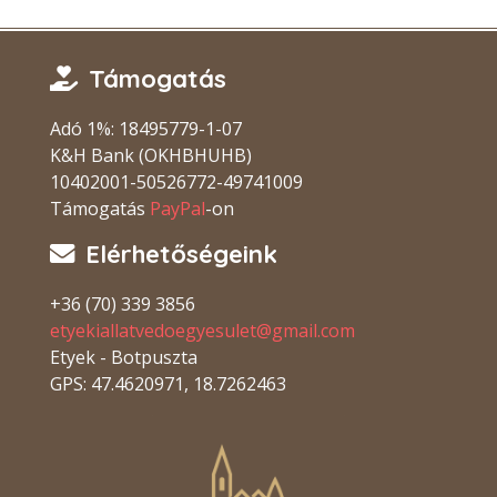
Támogatás
Adó 1%: 18495779-1-07
K&H Bank (OKHBHUHB)
10402001-50526772-49741009
Támogatás
PayPal
-on
Elérhetőségeink
+36 (70) 339 3856
etyekiallatvedoegyesulet@gmail.com
Etyek - Botpuszta
GPS: 47.4620971, 18.7262463