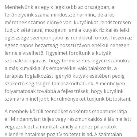
Menhelyünk az egyik legkisebb az országban, a
férőhelyeink száma mindössze harminc, de a kis
méretnek számos előnye van: kutyáinkat rendszeresen
tudjuk sétáltatni, mozgatni, ami a kutyák fizikai és lelki
egészsége szempontjából is rendkívül fontos, hiszen az
egész napos bezártság hosszú távon enélkül nehezen
lenne elviselhető. Figyelmet fordítunk a kutyák
szocializációjára is, hogy természetes legyen számukra
a más kutyákkal és emberekkel való találkozás, a
terápiás foglalkozást igénylő kutyák esetében pedig
szakértő segítségre támaszkodhatunk. A menhelyen
folyamatosak továbbá a fejlesztések, hogy kutyáink
számára minél jobb körülményeket tudjunk biztosítani.
A menhely körüli teendőket önkéntes csapatunk látja
el. Mindannyian teljes vagy részmunkaidős állás mellett
végezzük ezt a munkát, amely a nehéz pillanatok
ellenére hatalmas pozitív töltetet is ad. A számtalan