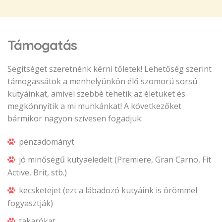
Támogatás
Segítséget szeretnénk kérni tőletek! Lehetőség szerint
támogassátok a menhelyünkön élő szomorú sorsú
kutyáinkat, amivel szebbé tehetik az életüket és
megkönnyítik a mi munkánkat! A következőket
bármikor nagyon szívesen fogadjuk:
pénzadományt
jó minőségű kutyaeledelt (Premiere, Gran Carno, Fit
Active, Brit, stb.)
kecsketejet (ezt a lábadozó kutyáink is örömmel
fogyasztják)
takarókat