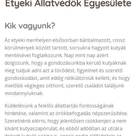
Etyeki Állatvédők Egyesülete
Kik vagyunk?
Az etyeki menhelyen elsősorban bántalmazott, rossz
körülmények között tartott, sorsukra hagyott kutyák
mentésével foglalkozunk. Nap mint nap azért
dolgozunk, hogy a gondozásunkba kerülő kutyáknak
meg tudjuk adni azt a törődést, figyelmet és szerető
gondoskodást, amit eddig nélkülözniük kellett, és hogy
mielőbb végleges otthont, szerető családot találjunk
mindannyiuknak.
Küldetésünk a felelős állattartás fontosságának
hirdetése, valamint az örökbefogadás népszerűsítése.
Szeretnénk elérni, hogy jelentősen csökkenjen a nem
kívánt kutyaszaporulat, és ebből adódóan az utcára