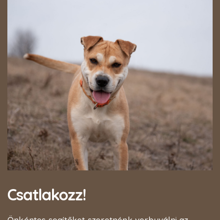
Csatlakozz!
Önkéntes segítőket szeretnénk verbuválni az