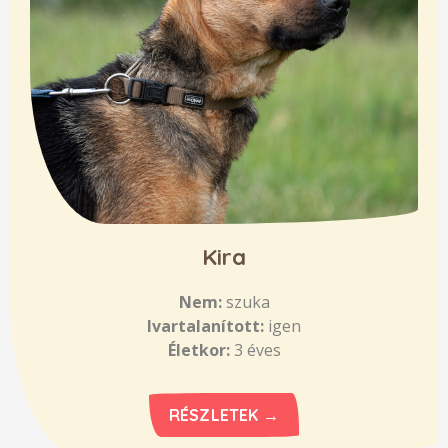
Kira
Nem:
szuka
Ivartalanított:
igen
Életkor:
3 éves
RÉSZLETEK →