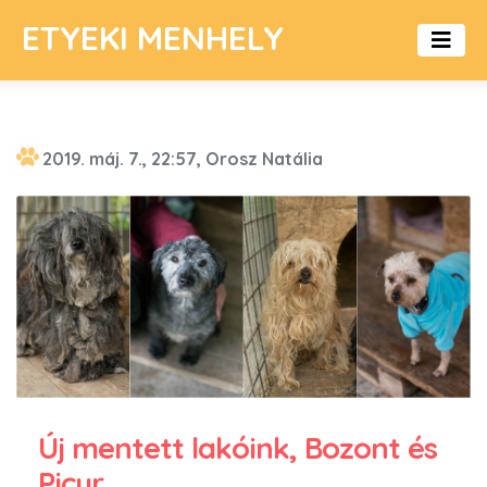
ETYEKI MENHELY
2019. máj. 7., 22:57, Orosz Natália
Új mentett lakóink, Bozont és
Picur