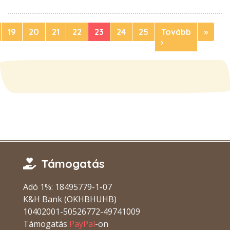
19
20
21
22
23
24
25
Tovább
»
›
Támogatás
Adó 1%: 18495779-1-07
K&H Bank (OKHBHUHB)
10402001-50526772-49741009
Támogatás
PayPal
-on