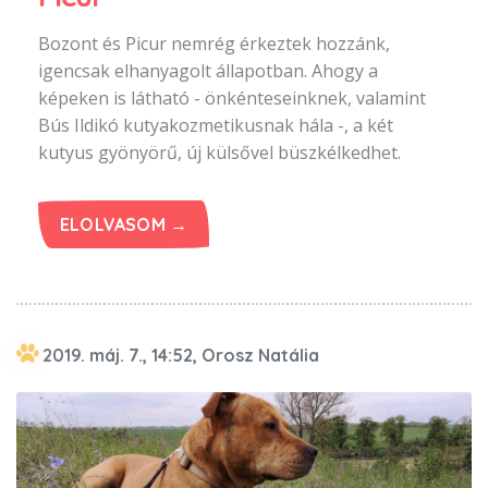
Bozont és Picur nemrég érkeztek hozzánk,
igencsak elhanyagolt állapotban. Ahogy a
képeken is látható - önkénteseinknek, valamint
Bús Ildikó kutyakozmetikusnak hála -, a két
kutyus gyönyörű, új külsővel büszkélkedhet.
ELOLVASOM →
2019. máj. 7., 14:52, Orosz Natália