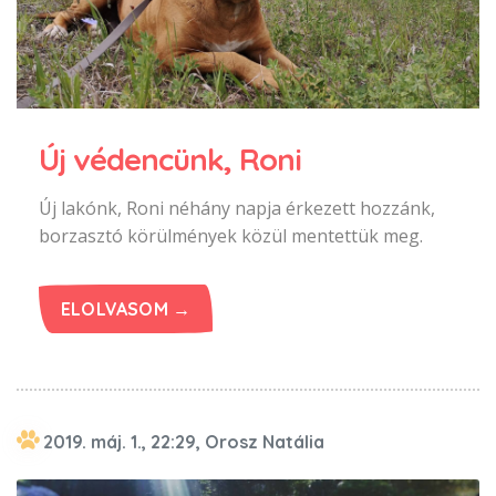
Új védencünk, Roni
Új lakónk, Roni néhány napja érkezett hozzánk,
borzasztó körülmények közül mentettük meg.
ELOLVASOM →
2019. máj. 1., 22:29, Orosz Natália