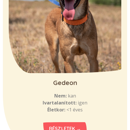
Gedeon
Nem:
kan
Ivartalanított:
igen
Életkor:
<1 éves
RÉSZLETEK →