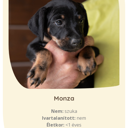
Monza
Nem:
szuka
Ivartalanított:
nem
Életkor:
<1 éves