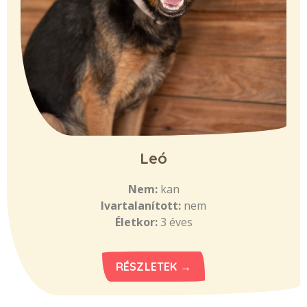
Leó
Nem:
kan
Ivartalanított:
nem
Életkor:
3 éves
RÉSZLETEK →