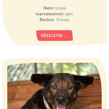
Nem:
szuka
Ivartalanított:
igen
Életkor:
10 éves
RÉSZLETEK →