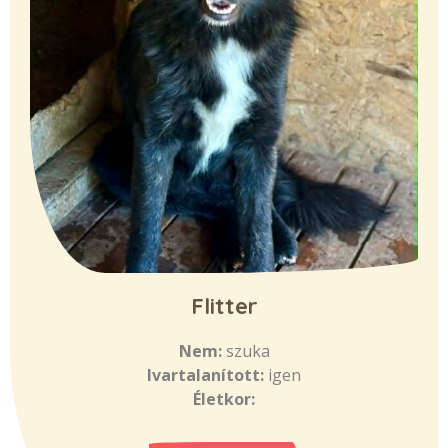
Flitter
Nem:
szuka
Ivartalanított:
igen
Életkor: