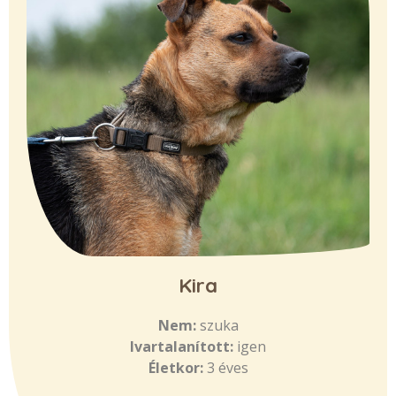
Kira
Nem:
szuka
Ivartalanított:
igen
Életkor:
3 éves