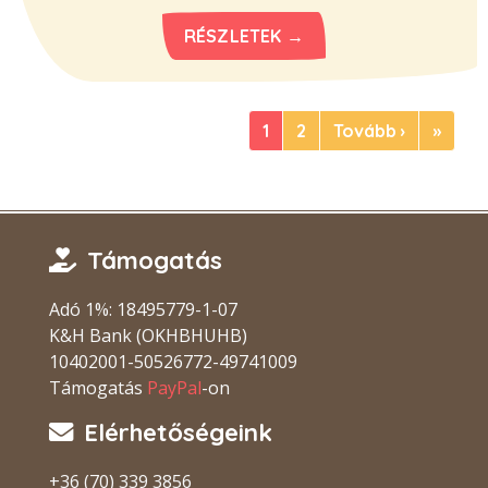
RÉSZLETEK →
1
2
Tovább ›
»
Támogatás
Adó 1%: 18495779-1-07
K&H Bank (OKHBHUHB)
10402001-50526772-49741009
Támogatás
PayPal
-on
Elérhetőségeink
+36 (70) 339 3856