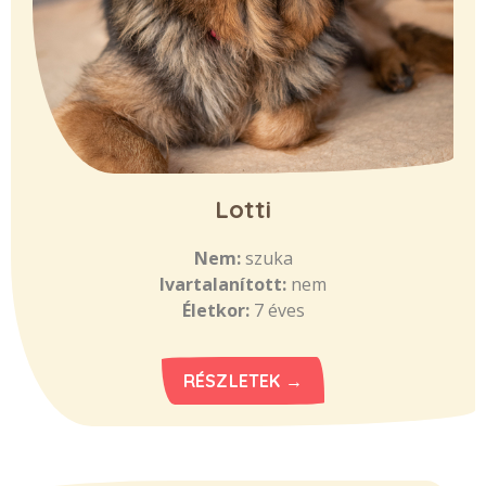
Lotti
Nem:
szuka
Ivartalanított:
nem
Életkor:
7 éves
RÉSZLETEK →