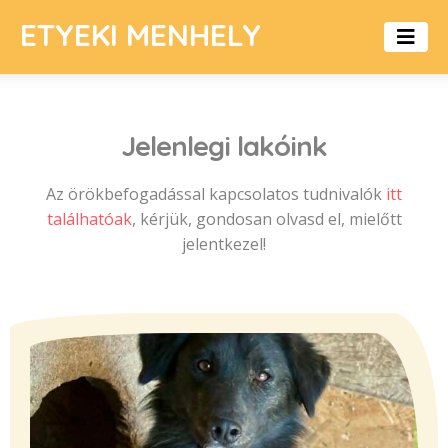
ETYEKI MENHELY
Jelenlegi lakóink
Az örökbefogadással kapcsolatos tudnivalók
itt
találhatóak
, kérjük, gondosan olvasd el, mielőtt
jelentkezel!