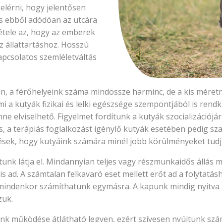
lérni, hogy jelentősen
s ebből adódóan az utcára
étele az, hogy az emberek
z állattartáshoz. Hosszú
apcsolatos szemléletváltás
n, a férőhelyeink száma mindössze harminc, de a kis méret
i a kutyák fizikai és lelki egészsége szempontjából is rend
e elviselhető. Figyelmet fordítunk a kutyák szocializációjá
s, a terápiás foglalkozást igénylő kutyák esetében pedig s
sek, hogy kutyáink számára minél jobb körülményeket tudju
unk látja el. Mindannyian teljes vagy részmunkaidős állás m
t is ad. A számtalan felkavaró eset mellett erőt ad a folytat
 mindenkor számíthatunk egymásra. A kapunk mindig nyitva á
zük.
nk működése átlátható legyen, ezért szívesen nyújtunk szá