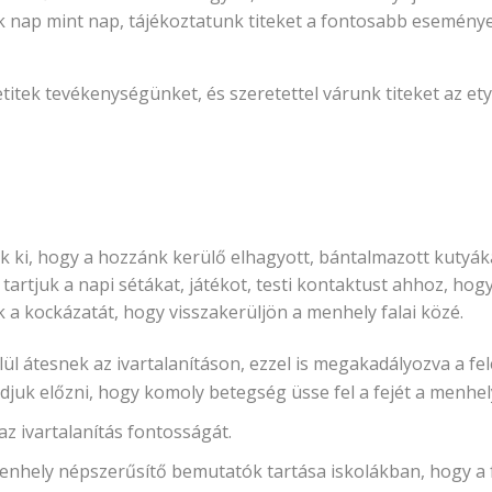
k nap mint nap, tájékoztatunk titeket a fontosabb eseménye
titek tevékenységünket, és szeretettel várunk titeket az et
ük ki, hogy a hozzánk kerülő elhagyott, bántalmazott kutyá
k tartjuk a napi sétákat, játékot, testi kontaktust ahhoz, h
 a kockázatát, hogy visszakerüljön a menhely falai közé.
lül átesnek az ivartalanításon, ezzel is megakadályozva a f
udjuk előzni, hogy komoly betegség üsse fel a fejét a menhel
az ivartalanítás fontosságát.
 menhely népszerűsítő bemutatók tartása iskolákban, hogy 