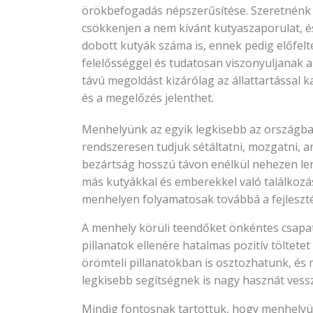
örökbefogadás népszerűsítése. Szeretnénk e
csökkenjen a nem kívánt kutyaszaporulat, é
dobott kutyák száma is, ennek pedig előfelt
felelősséggel és tudatosan viszonyuljanak a
távú megoldást kizárólag az állattartással k
és a megelőzés jelenthet.
Menhelyünk az egyik legkisebb az országba
rendszeresen tudjuk sétáltatni, mozgatni, am
bezártság hosszú távon enélkül nehezen lenn
más kutyákkal és emberekkel való találkozá
menhelyen folyamatosak továbbá a fejleszté
A menhely körüli teendőket önkéntes csapat
pillanatok ellenére hatalmas pozitív töltete
örömteli pillanatokban is osztozhatunk, és
legkisebb segítségnek is nagy hasznát vess
Mindig fontosnak tartottuk, hogy menhelyü