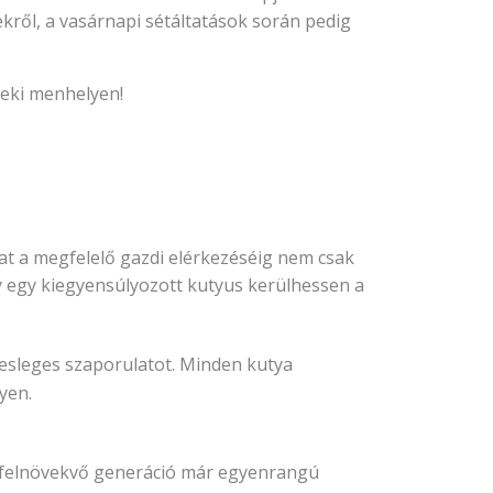
kről, a vasárnapi sétáltatások során pedig
yeki menhelyen!
kat a megfelelő gazdi elérkezéséig nem csak
ogy egy kiegyensúlyozott kutyus kerülhessen a
elesleges szaporulatot. Minden kutya
yen.
a felnövekvő generáció már egyenrangú