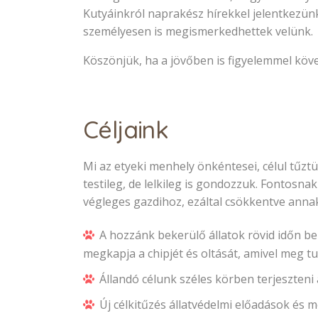
Kutyáinkról naprakész hírekkel jelentkezün
személyesen is megismerkedhettek velünk.
Köszönjük, ha a jövőben is figyelemmel köve
Céljaink
Mi az etyeki menhely önkéntesei, célul tűzt
testileg, de lelkileg is gondozzuk. Fontosna
végleges gazdihoz, ezáltal csökkentve annak
A hozzánk bekerülő állatok rövid időn be
megkapja a chipjét és oltását, amivel meg t
Állandó célunk széles körben terjeszteni 
Új célkitűzés állatvédelmi előadások és