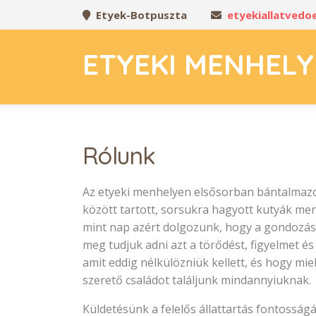
Etyek-Botpuszta
etyekiallatved
ETYEKI MENHELY
Rólunk
Az etyeki menhelyen elsősorban bántalmazo
között tartott, sorsukra hagyott kutyák me
mint nap azért dolgozunk, hogy a gondozá
meg tudjuk adni azt a törődést, figyelmet é
amit eddig nélkülözniük kellett, és hogy mi
szerető családot találjunk mindannyiuknak.
Küldetésünk a felelős állattartás fontosság