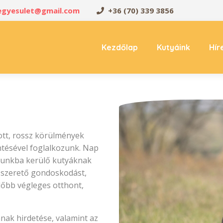
oegyesulet@gmail.com
+36 (70) 339 3856
Kezdőlap
Kutyáink
Hír
tt, rossz körülmények
ntésével foglalkozunk. Nap
sunkba kerülő kutyáknak
s szerető gondoskodást,
előbb végleges otthont,
ának hirdetése, valamint az