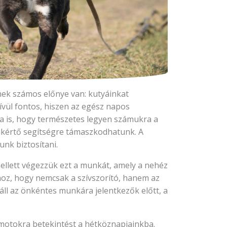
nek számos előnye van: kutyáinkat
kívül fontos, hiszen az egész napos
ra is, hogy természetes legyen számukra a
zakértő segítségre támaszkodhatunk. A
nk biztosítani.
ellett végezzük ezt a munkát, amely a nehéz
áshoz, hogy nemcsak a szívszorító, hanem az
ll az önkéntes munkára jelentkezők előtt, a
motokra betekintést a hétköznapjainkba.