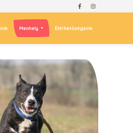
eink
Menhely
Elérhetőségeink