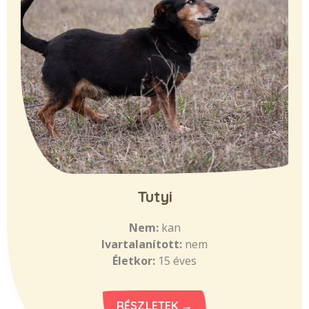
Tutyi
Nem:
kan
Ivartalanított:
nem
Életkor:
15 éves
RÉSZLETEK →