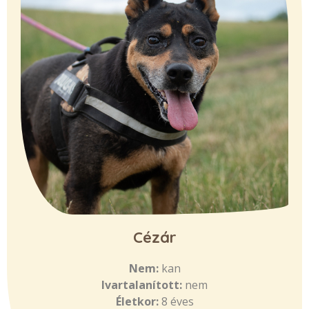
Cézár
Nem:
kan
Ivartalanított:
nem
Életkor:
8 éves