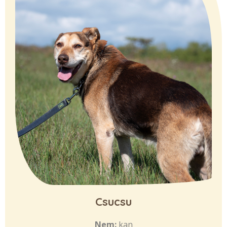
Csucsu
Nem:
kan