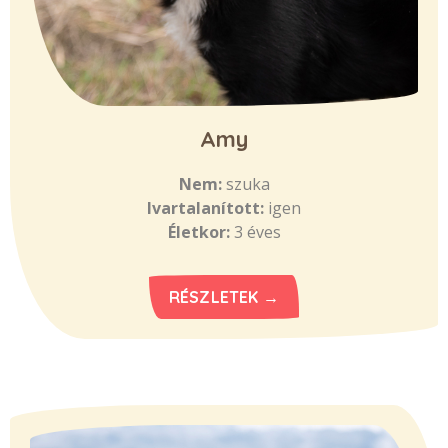
Amy
Nem:
szuka
Ivartalanított:
igen
Életkor:
3 éves
RÉSZLETEK →