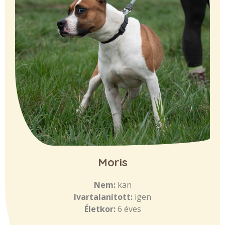
Moris
Nem:
kan
Ivartalanított:
igen
Életkor:
6 éves