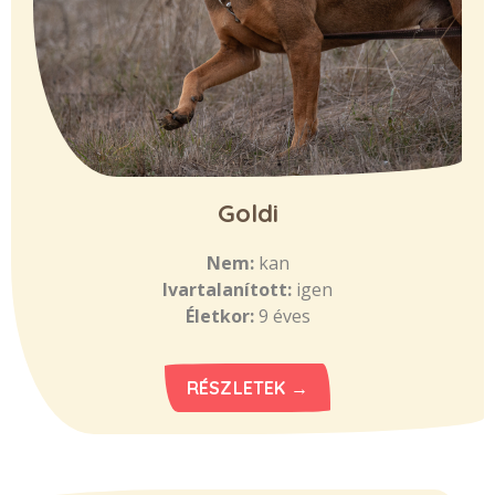
Goldi
Nem:
kan
Ivartalanított:
igen
Életkor:
9 éves
RÉSZLETEK →