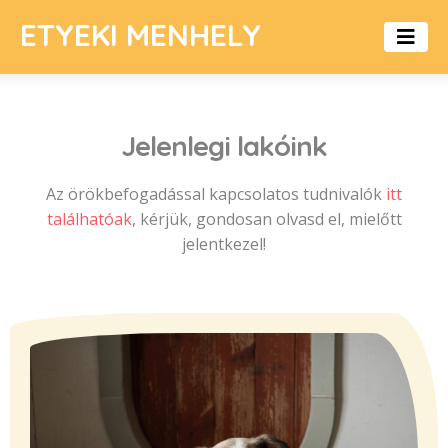
ETYEKI MENHELY
Jelenlegi lakóink
Az örökbefogadással kapcsolatos tudnivalók
itt
találhatóak
, kérjük, gondosan olvasd el, mielőtt
jelentkezel!