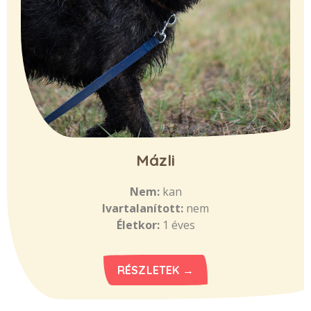
Mázli
Nem:
kan
Ivartalanított:
nem
Életkor:
1 éves
RÉSZLETEK →