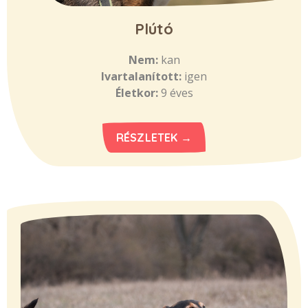
Plútó
Nem:
kan
Ivartalanított:
igen
Életkor:
9 éves
RÉSZLETEK →