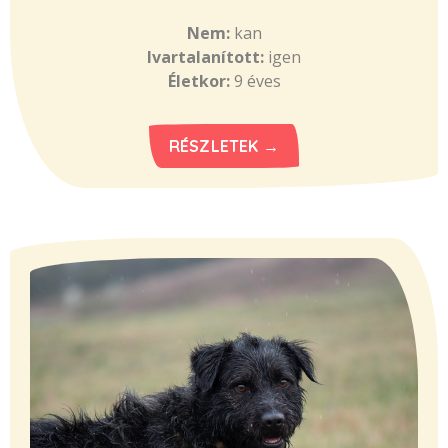
Nem:
kan
Ivartalanított:
igen
Életkor:
9 éves
RÉSZLETEK →