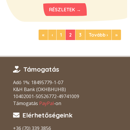
RÉSZLETEK →
«
‹
1
2
3
Tovább ›
»
Támogatás
Adó 1%: 18495779-1-07
K&H Bank (OKHBHUHB)
10402001-50526772-49741009
Támogatás
PayPal
-on
Elérhetőségeink
+36 (70) 339 3856