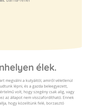
ín:
barna-fehér
nhelyen élek.
t megválni a kutyáitól, amiről véletlenül
udtunk lépni, és a gazda beleegyezett,
értelmű volt, hogy szegény csak alig, vagy
s ez az állapot nem visszafordítható. Ennek
llja, hogy közelítünk felé, borzasztó