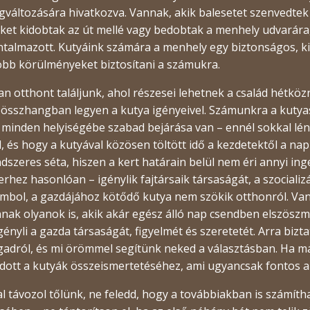
gváltozására hivatkozva. Vannak, akik balesetet szenvedtek
ket kidobtak az út mellé vagy bedobtak a menhely udvarára,
talmazott. Kutyáink számára a menhely egy biztonságos, k
obb körülményeket biztosítani a számukra.
 otthont találjunk, ahol részesei lehetnek a család hétköz
 összhangban legyen a kutya igényeivel. Számunkra a kutyas
z minden helyiségébe szabad bejárása van – ennél sokkal lé
, és hogy a kutyával közösen töltött idő a kezdetektől a napi
ndszeres séta, hiszen a kert határain belül nem éri annyi in
hez hasonlóan – igénylik fajtársaik társaságát, a szocializá
bol, a gazdájához kötődő kutya nem szökik otthonról. Vann
nnak olyanok is, akik akár egész álló nap csendben elszös
nyli a gazda társaságát, figyelmét és szeretetét. Arra bizt
adról, és mi örömmel segítünk neked a választásban. Ha már
ott a kutyák összeismertetéséhez, ami ugyancsak fontos az 
al távozol tőlünk, ne feledd, hogy a továbbiakban is számít