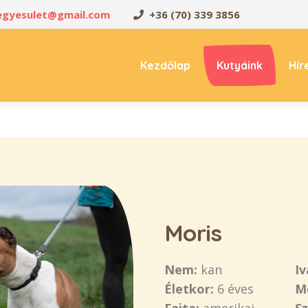
oegyesulet@gmail.com
+36 (70) 339 3856
Kezdőlap
Kutyáink
Hír
Moris
Nem:
kan
Iv
Életkor:
6 éves
M