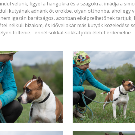
irándul velünk, figyel a hangokra és a szagokra, imádja a si
yedüli kutyának adnánk őt örökbe, olyan otthonba, ahol egy 
s nem igazán barátságos, azonban elképzelhetőnek tartjuk,
tétel nélküli bizalom, és idővel akár más kutyák közeledése s
lyen töltenie… ennél sokkal-sokkal jobb életet érdemelne.