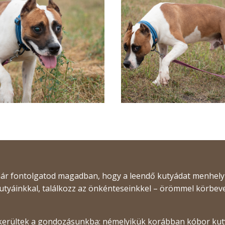
 már fontolgatod magadban, hogy a leendő kutyádat menhely
kutyáinkkal, találkozz az önkénteseinkkel – örömmel körbe
kerültek a gondozásunkba: némelyikük korábban kóbor kutya