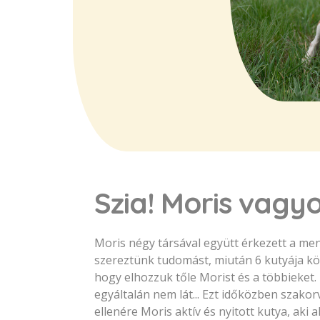
Szia! Moris vagy
Moris négy társával együtt érkezett a men
szereztünk tudomást, miután 6 kutyája köz
hogy elhozzuk tőle Morist és a többieket.
egyáltalán nem lát... Ezt időközben szakor
ellenére Moris aktív és nyitott kutya, aki