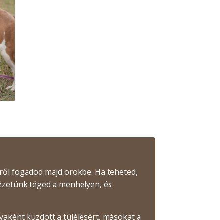
ről fogadod majd örökbe. Ha teheted,
vezetünk téged a menhelyen, és
ként küzdött a túlélésért, másokat a