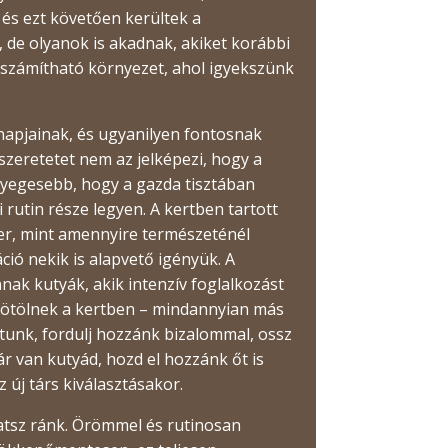
 és ezt követően kerültek a
 de olyanok is akadnak, akiket korábbi
iszámítható környezet, ahol igyekszünk
napjainak, és ugyanilyen fontosnak
zeretetet nem az jelképezi, hogy a
nyegesebb, hogy a gazda tisztában
 rutin része legyen. A kertben tartott
ger, mint amennyire természeténél
ció nekik is alapvető igényük. A
ak kutyák, akik intenzív foglalkozást
zmötölnek a kertben – mindannyian más
atunk, fordulj hozzánk bizalommal, ossz
 van kutyád, hozd el hozzánk őt is
új társ kiválasztásakor.
hatsz ránk. Örömmel és rutinosan