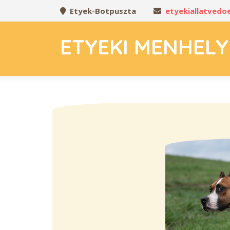
Etyek-Botpuszta
etyekiallatved
ETYEKI MENHELY