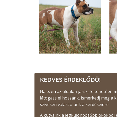
KEDVES ÉRDEKLŐDŐ!
Ha ezen az oldalon jársz, feltehetően
látogass el hozzánk, ismerkedj meg a 
szívesen válaszolunk a kérdéseidre.
A kutyáink a legkülönbözőbb okokból 