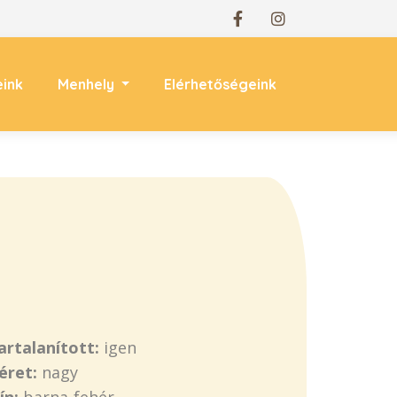
eink
Menhely
Elérhetőségeink
artalanított:
igen
éret:
nagy