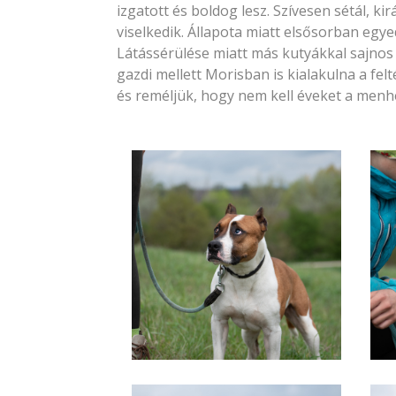
izgatott és boldog lesz. Szívesen sétál, k
viselkedik. Állapota miatt elsősorban eg
Látássérülése miatt más kutyákkal sajno
gazdi mellett Morisban is kialakulna a fel
és reméljük, hogy nem kell éveket a menhe