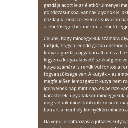
gazdája adott le az életkörülményei me
gondozásunkba, vannak olyanok is, aki
gazdájuk rendszeresen és súlyosan bán
a lehetőségekhez mérten a lehető legj
Célunk, hogy mindegyikük számára olyan
tartjuk, hogy a leendő gazda életmódja
kutya a gazdája ágyában alhat és a há
legyen a kutya alapvető szükségleteivel
kutya számára is rendkívül fontos a re
fogva szüksége van. A kutyák – az ember
megfelelően lemozgatott kutya nem rom
igényelnek nap mint nap, és persze va
karakterek, ugyanakkor mindegyikük igé
meg velünk minél több információt mag
bátran, a menhely környékén minden ad
Ha végül elhatározásra jutsz és kutyáv