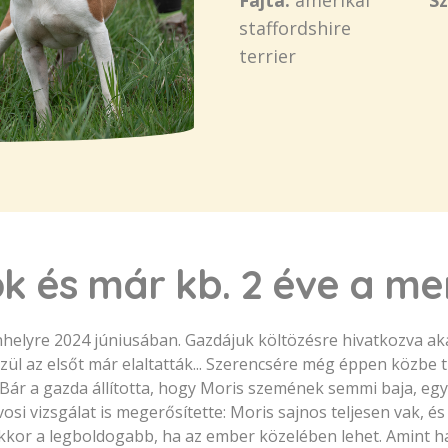
Fajta:
amerikai
Sz
staffordshire
terrier
ok és már kb. 2 éve a me
helyre 2024 júniusában. Gazdájuk költözésre hivatkozva akar
ül az elsőt már elaltatták... Szerencsére még éppen közbe t
 Bár a gazda állította, hogy Moris szemének semmi baja, egy
vosi vizsgálat is megerősítette: Moris sajnos teljesen vak, é
 akkor a legboldogabb, ha az ember közelében lehet. Amint ha