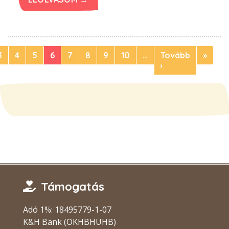
3
4
5
6
7
8
9
10
…
Tovább
»
›
Támogatás
Adó 1%: 18495779-1-07
K&H Bank (OKHBHUHB)