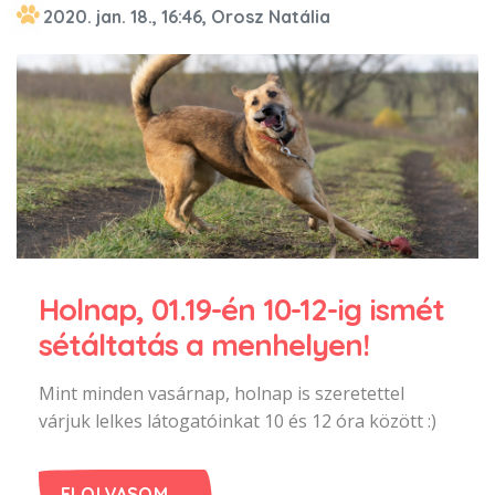
2020. jan. 18., 16:46, Orosz Natália
Holnap, 01.19-én 10-12-ig ismét
sétáltatás a menhelyen!
Mint minden vasárnap, holnap is szeretettel
várjuk lelkes látogatóinkat 10 és 12 óra között :)
ELOLVASOM →