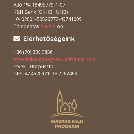
Adó 1%: 18495779-1-07
K&H Bank (OKHBHUHB)
10402001-50526772-49741009
Támogatás
PayPal
-on
Elérhetőségeink
+36 (70) 339 3856
etyekiallatvedoegyesulet@gmail.com
Etyek - Botpuszta
GPS: 47.4620971, 18.7262463