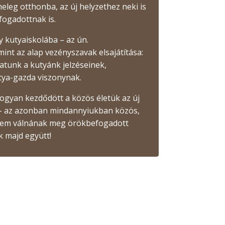
leg otthonba, az új helyzethez neki is
fogadottnak is.
 kutyaiskolába – az ún.
mint az alap vezényszavak elsajátítása:
atunk a kutyánk jelzéseinek,
tya-gazda viszonynak.
ogyan kezdődött a közös életük az új
n – az azonban mindannyiukban közös,
t sem válnának meg örökbefogadott
k majd együtt!