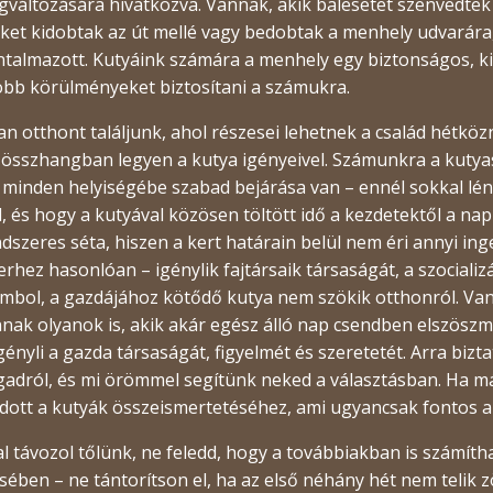
gváltozására hivatkozva. Vannak, akik balesetet szenvedtek
ket kidobtak az út mellé vagy bedobtak a menhely udvarára,
talmazott. Kutyáink számára a menhely egy biztonságos, k
obb körülményeket biztosítani a számukra.
 otthont találjunk, ahol részesei lehetnek a család hétköz
 összhangban legyen a kutya igényeivel. Számunkra a kutyas
z minden helyiségébe szabad bejárása van – ennél sokkal lé
, és hogy a kutyával közösen töltött idő a kezdetektől a napi
ndszeres séta, hiszen a kert határain belül nem éri annyi in
hez hasonlóan – igénylik fajtársaik társaságát, a szocializá
bol, a gazdájához kötődő kutya nem szökik otthonról. Vann
nnak olyanok is, akik akár egész álló nap csendben elszös
nyli a gazda társaságát, figyelmét és szeretetét. Arra bizt
adról, és mi örömmel segítünk neked a választásban. Ha már
ott a kutyák összeismertetéséhez, ami ugyancsak fontos az 
al távozol tőlünk, ne feledd, hogy a továbbiakban is számít
ében – ne tántorítson el, ha az első néhány hét nem telik