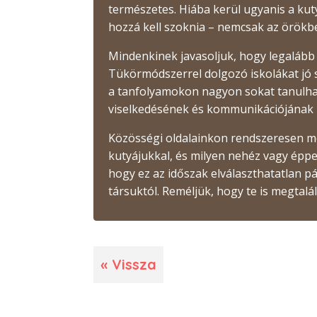
természetes. Hiába kerül ugyanis a kut
hozzá kell szoknia – nemcsak az örökb
Mindenkinek javasoljuk, hogy legalább 
Tükörmódszerrel dolgozó iskolákat jó sz
a tanfolyamokon nagyon sokat tanulhatu
viselkedésének és kommunikációjának m
Közösségi oldalainkon rendszeresen me
kutyájukkal, és milyen nehéz vagy épp
hogy ez az időszak elválaszthatatlan 
társuktól. Reméljük, hogy te is megtalá
« Vissza