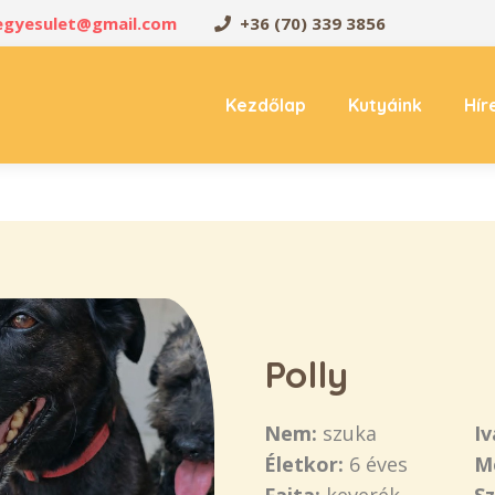
oegyesulet@gmail.com
+36 (70) 339 3856
Kezdőlap
Kutyáink
Hír
Polly
Nem:
szuka
Iv
Életkor:
6 éves
M