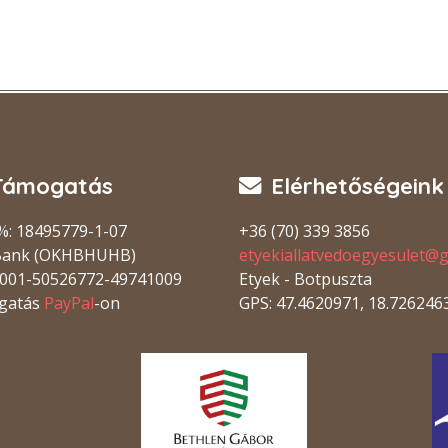
Támogatás
Elérhetőségeink
%: 18495779-1-07
+36 (70) 339 3856
Bank (OKHBHUHB)
etyekiallatvedoegyesulet@
001-50526772-49741009
Etyek - Botpuszta
gatás
PayPal
-on
GPS: 47.4620971, 18.726246