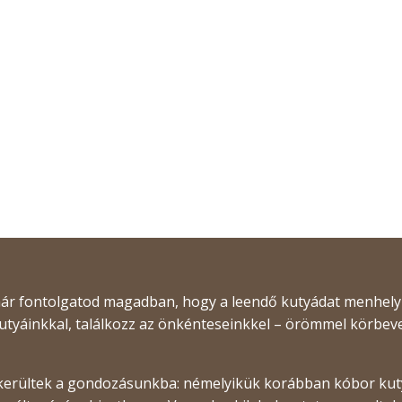
 már fontolgatod magadban, hogy a leendő kutyádat menhely
kutyáinkkal, találkozz az önkénteseinkkel – örömmel körbe
kerültek a gondozásunkba: némelyikük korábban kóbor kutya