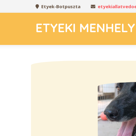
Etyek-Botpuszta
etyekiallatved
ETYEKI MENHELY