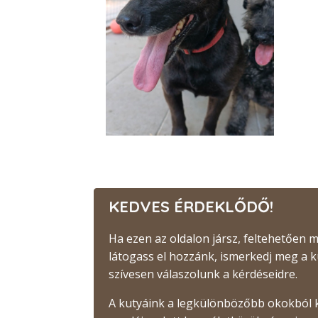
KEDVES ÉRDEKLŐDŐ!
Ha ezen az oldalon jársz, feltehetően
látogass el hozzánk, ismerkedj meg a 
szívesen válaszolunk a kérdéseidre.
A kutyáink a legkülönbözőbb okokból 