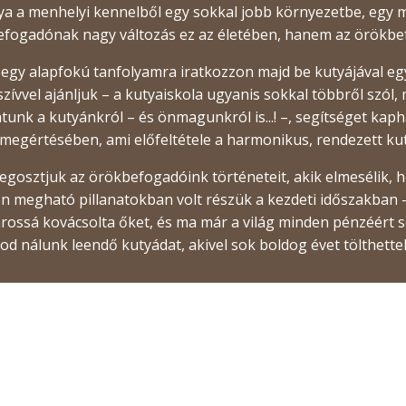
ya a menhelyi kennelből egy sokkal jobb környezetbe, egy me
efogadónak nagy változás ez az életében, hanem az örökbe
egy alapfokú tanfolyamra iratkozzon majd be kutyájával egy
ívvel ajánljuk – a kutyaiskola ugyanis sokkal többről szól, 
nk a kutyánkról – és önmagunkról is...! –, segítséget kaph
egértésében, ami előfeltétele a harmonikus, rendezett ku
gosztjuk az örökbefogadóink történeteit, akik elmesélik, h
en megható pillanatokban volt részük a kezdeti időszakba
párossá kovácsolta őket, és ma már a világ minden pénzéér
lod nálunk leendő kutyádat, akivel sok boldog évet tölthette