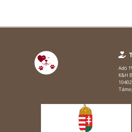
Adó 1
K&H 
10402
Támo