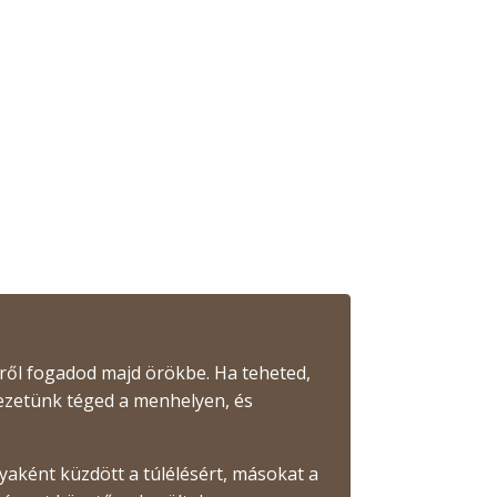
ről fogadod majd örökbe. Ha teheted,
vezetünk téged a menhelyen, és
ként küzdött a túlélésért, másokat a