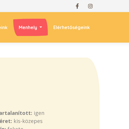
eink
Menhely
Elérhetőségeink
artalanított:
igen
éret:
kis-közepes