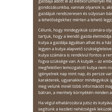
gazdája adott le az életkörülményei me
gondozásunkba, vannak olyanok is, aki
gazdájuk rendszeresen és súlyosan bán
a lehetőségekhez mérten a lehető legj
Célunk, hogy mindegyikük számára olyan
tartjuk, hogy a leendő gazda életmódja
kutya a gazdája ágyában alhat és a há
legyen a kutya alapvető szükségleteivel
kutya számára is rendkívül fontos a re
fogva szüksége van. A kutyák – az ember
megfelelően lemozgatott kutya nem rom
igényelnek nap mint nap, és persze va
karakterek, ugyanakkor mindegyikük igé
meg velünk minél több információt mag
bátran, a menhely környékén minden ad
Ha végül elhatározásra jutsz és kutyáv
segítünk a kezdeti nehézségek leküzdés