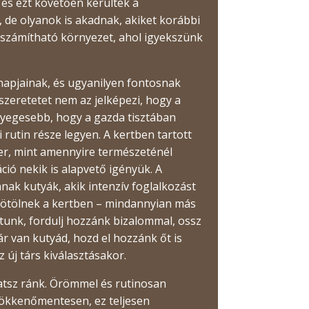
 és ezt követően kerültek a
 de olyanok is akadnak, akiket korábbi
iszámítható környezet, ahol igyekszünk
napjainak, és ugyanilyen fontosnak
zeretetet nem az jelképezi, hogy a
nyegesebb, hogy a gazda tisztában
 rutin része legyen. A kertben tartott
ger, mint amennyire természeténél
ció nekik is alapvető igényük. A
ak kutyák, akik intenzív foglalkozást
zmötölnek a kertben – mindannyian más
atunk, fordulj hozzánk bizalommal, ossz
 van kutyád, hozd el hozzánk őt is
új társ kiválasztásakor.
hatsz ránk. Örömmel és rutinosan
 zökkenőmentesen, ez teljesen