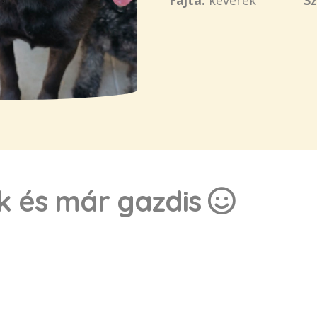
Fajta:
keverék
Sz
ok és már gazdis