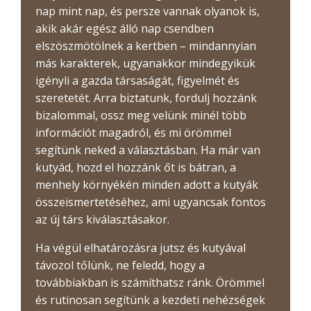
nap mint nap, és persze vannak olyanok is,
akik akár egész álló nap csendben
elszöszmötölnek a kertben – mindannyian
más karakterek, ugyanakkor mindegyikük
igényli a gazda társaságát, figyelmét és
szeretetét. Arra biztatunk, fordulj hozzánk
bizalommal, ossz meg velünk minél több
információt magadról, és mi örömmel
segítünk neked a választásban. Ha már van
kutyád, hozd el hozzánk őt is bátran, a
menhely környékén minden adott a kutyák
összeismertetéséhez, ami ugyancsak fontos
az új társ kiválasztásakor.
Ha végül elhatározásra jutsz és kutyával
távozol tőlünk, ne feledd, hogy a
továbbiakban is számíthatsz ránk. Örömmel
és rutinosan segítünk a kezdeti nehézségek