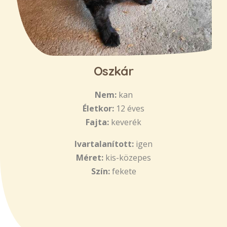
Oszkár
Nem:
kan
Életkor:
12 éves
Fajta:
keverék
Ivartalanított:
igen
Méret:
kis-közepes
Szín:
fekete