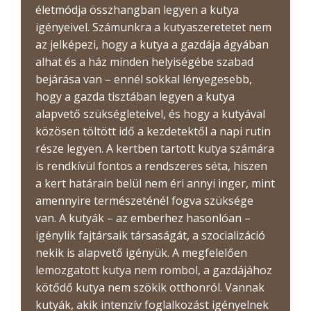
életmódja összhangban legyen a kutya
igényeivel. Számunkra a kutyaszeretetet nem
az jelképezi, hogy a kutya a gazdája ágyában
alhat és a ház minden helyiségébe szabad
bejárása van – ennél sokkal lényegesebb,
hogy a gazda tisztában legyen a kutya
alapvető szükségleteivel, és hogy a kutyával
közösen töltött idő a kezdetektől a napi rutin
része legyen. A kertben tartott kutya számára
is rendkívül fontos a rendszeres séta, hiszen
a kert határain belül nem éri annyi inger, mint
amennyire természeténél fogva szüksége
van. A kutyák – az emberhez hasonlóan –
igénylik fajtársaik társaságát, a szocializáció
nekik is alapvető igényük. A megfelelően
lemozgatott kutya nem rombol, a gazdájához
kötődő kutya nem szökik otthonról. Vannak
kutyák, akik intenzív foglalkozást igényelnek