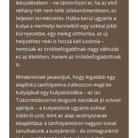
leküzdésében – ne tántorítson el, ha az első
néhány hét nem telik zökkenőmentesen, ez
teljesen természetes. Hiába kerül ugyanis a
kutya a menhelyi kennelből egy sokkal jobb
környezetbe, egy meleg otthonba, az új
helyzethez neki is hozzá kell szoknia –
nemcsak az örökbefogadónak nagy változás
ez az életében, hanem az örökbefogadottnak
is.
Mindenkinek javasoljuk, hogy legalább egy
alapfokú tanfolyamra iratkozzon majd be
kutyájával egy kutyaiskolába – az ún.
Tükörmódszerrel dolgozó iskolákat jó szívvel
ajánljuk – a kutyaiskola ugyanis sokkal
többről szól, mint az alap vezényszavak
elsajátítása: a tanfolyamokon nagyon sokat
tanulhatunk a kutyánkról – és önmagunkról