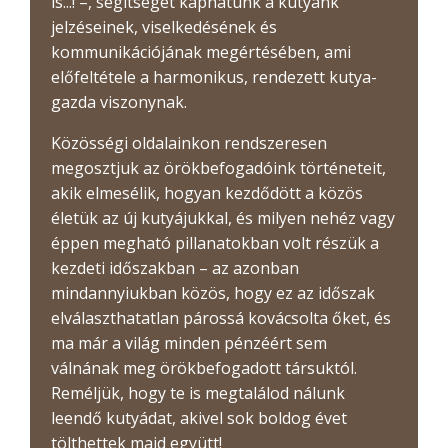
is...! –, segítséget kaphatunk a kutyánk
jelzéseinek, viselkedésének és
kommunikációjának megértésében, ami
előfeltétele a harmonikus, rendezett kutya-
gazda viszonynak.
Közösségi oldalainkon rendszeresen
megosztjuk az örökbefogadóink történeteit,
akik elmesélik, hogyan kezdődött a közös
életük az új kutyájukkal, és milyen nehéz vagy
éppen megható pillanatokban volt részük a
kezdeti időszakban – az azonban
mindannyiukban közös, hogy ez az időszak
elválaszthatatlan párossá kovácsolta őket, és
ma már a világ minden pénzéért sem
válnának meg örökbefogadott társuktól.
Reméljük, hogy te is megtalálod nálunk
leendő kutyádat, akivel sok boldog évet
tölthettek majd együtt!