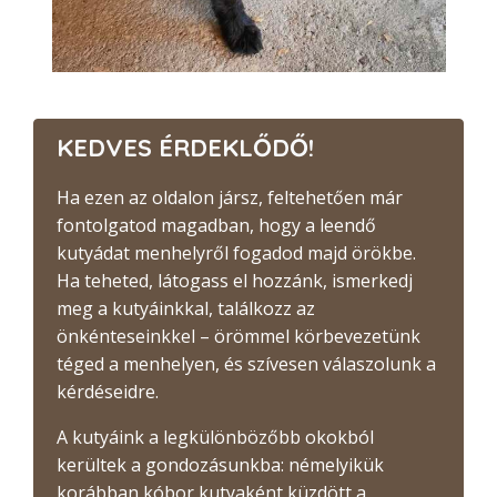
KEDVES ÉRDEKLŐDŐ!
Ha ezen az oldalon jársz, feltehetően már
fontolgatod magadban, hogy a leendő
kutyádat menhelyről fogadod majd örökbe.
Ha teheted, látogass el hozzánk, ismerkedj
meg a kutyáinkkal, találkozz az
önkénteseinkkel – örömmel körbevezetünk
téged a menhelyen, és szívesen válaszolunk a
kérdéseidre.
A kutyáink a legkülönbözőbb okokból
kerültek a gondozásunkba: némelyikük
korábban kóbor kutyaként küzdött a