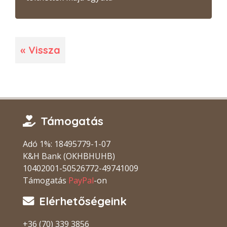
« Vissza
Támogatás
Adó 1%: 18495779-1-07
K&H Bank (OKHBHUHB)
10402001-50526772-49741009
Támogatás
PayPal
-on
Elérhetőségeink
+36 (70) 339 3856