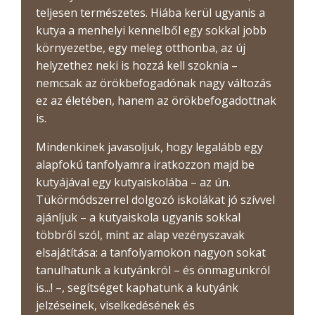
teljesen természetes. Hiába kerül ugyanis a
kutya a menhelyi kennelből egy sokkal jobb
környezetbe, egy meleg otthonba, az új
helyzethez neki is hozzá kell szoknia –
nemcsak az örökbefogadónak nagy változás
ez az életében, hanem az örökbefogadottnak
is.
Mindenkinek javasoljuk, hogy legalább egy
alapfokú tanfolyamra iratkozzon majd be
kutyájával egy kutyaiskolába – az ún.
Tükörmódszerrel dolgozó iskolákat jó szívvel
ajánljuk – a kutyaiskola ugyanis sokkal
többről szól, mint az alap vezényszavak
elsajátítása: a tanfolyamokon nagyon sokat
tanulhatunk a kutyánkról – és önmagunkról
is...! –, segítséget kaphatunk a kutyánk
jelzéseinek, viselkedésének és