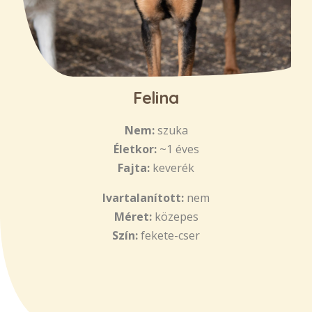
Felina
Nem:
szuka
Életkor:
~1 éves
Fajta:
keverék
Ivartalanított:
nem
Méret:
közepes
Szín:
fekete-cser