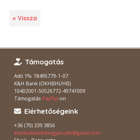
« Vissza
Támogatás
Adó 1%: 18495779-1-07
K&H Bank (OKHBHUHB)
10402001-50526772-49741009
Támogatás
PayPal
-on
Elérhetőségeink
+36 (70) 339 3856
etyekiallatvedoegyesulet@gmail.com