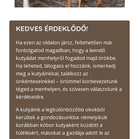
KEDVES ÉRDEKLŐDŐ!
Ha ezen az oldalon jársz, feltehetően már
fontolgatod magadban, hogy a leendő
kutyádat menhelyről fogadod majd örökbe.
Ha teheted, látogass el hozzánk, ismerkedj
meg a kutyáinkkal, találkozz az
önkénteseinkkel – örömmel körbevezetünk
téged a menhelyen, és szívesen válaszolunk a
kérdéseidre.
A kutyáink a legkülönbözőbb okokból
kerültek a gondozásunkba: némelyikük
korábban kóbor kutyaként küzdött a
túlélésért, másokat a gazdája adott le az