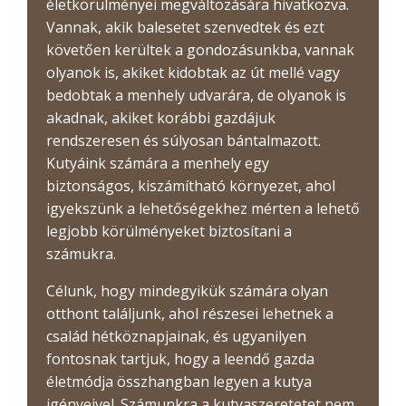
életkörülményei megváltozására hivatkozva.
Vannak, akik balesetet szenvedtek és ezt
követően kerültek a gondozásunkba, vannak
olyanok is, akiket kidobtak az út mellé vagy
bedobtak a menhely udvarára, de olyanok is
akadnak, akiket korábbi gazdájuk
rendszeresen és súlyosan bántalmazott.
Kutyáink számára a menhely egy
biztonságos, kiszámítható környezet, ahol
igyekszünk a lehetőségekhez mérten a lehető
legjobb körülményeket biztosítani a
számukra.
Célunk, hogy mindegyikük számára olyan
otthont találjunk, ahol részesei lehetnek a
család hétköznapjainak, és ugyanilyen
fontosnak tartjuk, hogy a leendő gazda
életmódja összhangban legyen a kutya
igényeivel. Számunkra a kutyaszeretetet nem