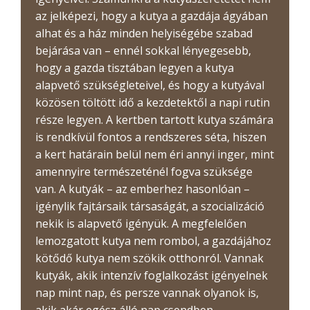
az jelképezi, hogy a kutya a gazdája ágyában
alhat és a ház minden helyiségébe szabad
bejárása van – ennél sokkal lényegesebb,
hogy a gazda tisztában legyen a kutya
alapvető szükségleteivel, és hogy a kutyával
közösen töltött idő a kezdetektől a napi rutin
része legyen. A kertben tartott kutya számára
is rendkívül fontos a rendszeres séta, hiszen
a kert határain belül nem éri annyi inger, mint
amennyire természeténél fogva szüksége
van. A kutyák – az emberhez hasonlóan –
igénylik fajtársaik társaságát, a szocializáció
nekik is alapvető igényük. A megfelelően
lemozgatott kutya nem rombol, a gazdájához
kötődő kutya nem szökik otthonról. Vannak
kutyák, akik intenzív foglalkozást igényelnek
nap mint nap, és persze vannak olyanok is,