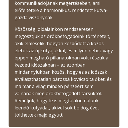
kommunikációjának megértésében, ami
előfeltétele a harmonikus, rendezett kutya-
gazda viszonynak.
Közösségi oldalainkon rendszeresen
megosztjuk az örökbefogadóink történeteit,
akik elmesélik, hogyan kezdődött a közös
életük az új kutyájukkal, és milyen nehéz vagy
éppen megható pillanatokban volt részük a
kezdeti időszakban – az azonban
mindannyiukban közös, hogy ez az időszak
elválaszthatatlan párossá kovácsolta őket, és
ma már a világ minden pénzéért sem
válnának meg örökbefogadott társuktól.
Reméljük, hogy te is megtalálod nálunk
leendő kutyádat, akivel sok boldog évet
tölthettek majd együtt!