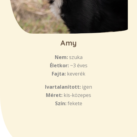
Amy
Nem:
szuka
Életkor:
~3 éves
Fajta:
keverék
Ivartalanított:
igen
Méret:
kis-közepes
Szín:
fekete