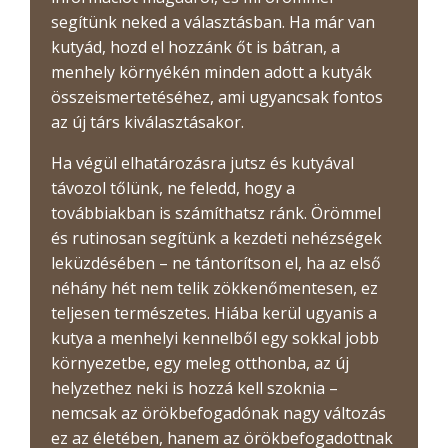
segítünk neked a választásban. Ha már van
kutyád, hozd el hozzánk őt is bátran, a
menhely környékén minden adott a kutyák
összeismertetéséhez, ami ugyancsak fontos
az új társ kiválasztásakor.
Ha végül elhatározásra jutsz és kutyával
távozol tőlünk, ne feledd, hogy a
továbbiakban is számíthatsz ránk. Örömmel
és rutinosan segítünk a kezdeti nehézségek
leküzdésében – ne tántorítson el, ha az első
néhány hét nem telik zökkenőmentesen, ez
teljesen természetes. Hiába kerül ugyanis a
kutya a menhelyi kennelből egy sokkal jobb
környezetbe, egy meleg otthonba, az új
helyzethez neki is hozzá kell szoknia –
nemcsak az örökbefogadónak nagy változás
ez az életében, hanem az örökbefogadottnak