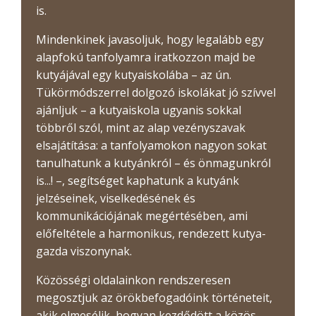
is.
Mindenkinek javasoljuk, hogy legalább egy
alapfokú tanfolyamra iratkozzon majd be
kutyájával egy kutyaiskolába – az ún.
Tükörmódszerrel dolgozó iskolákat jó szívvel
ajánljuk – a kutyaiskola ugyanis sokkal
többről szól, mint az alap vezényszavak
elsajátítása: a tanfolyamokon nagyon sokat
tanulhatunk a kutyánkról – és önmagunkról
is...! –, segítséget kaphatunk a kutyánk
jelzéseinek, viselkedésének és
kommunikációjának megértésében, ami
előfeltétele a harmonikus, rendezett kutya-
gazda viszonynak.
Közösségi oldalainkon rendszeresen
megosztjuk az örökbefogadóink történeteit,
akik elmesélik, hogyan kezdődött a közös