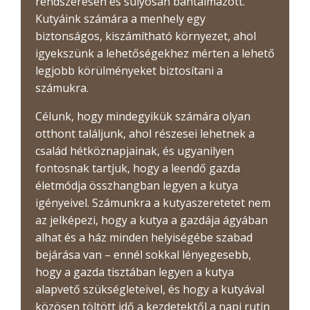
rendszeresen és súlyosan bántalmazott.
Kutyáink számára a menhely egy
biztonságos, kiszámítható környezet, ahol
igyekszünk a lehetőségekhez mérten a lehető
legjobb körülményeket biztosítani a
számukra.
Célunk, hogy mindegyikük számára olyan
otthont találjunk, ahol részesei lehetnek a
család hétköznapjainak, és ugyanilyen
fontosnak tartjuk, hogy a leendő gazda
életmódja összhangban legyen a kutya
igényeivel. Számunkra a kutyaszeretetet nem
az jelképezi, hogy a kutya a gazdája ágyában
alhat és a ház minden helyiségébe szabad
bejárása van – ennél sokkal lényegesebb,
hogy a gazda tisztában legyen a kutya
alapvető szükségleteivel, és hogy a kutyával
közösen töltött idő a kezdetektől a napi rutin