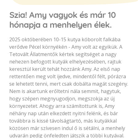
Szia! Amy vagyok és már 10
hónapja a menhelyen élek.
2025 októberében 10-15 kutya kóborolt falkába
verődve Pécel környékén - Amy volt az egyikük. A
Tetovált Állatmentők kértek segítséget a nagy
nehezen befogott kutyák elhelyezésében, rajtuk
keresztül került tehát hozzánk Amy. Az első nap
rettentően meg volt ijedve, mindentől félt, pórázra
se lehetett tenni, mert csak dobálta magát szegény.
Nem is akartunk erőltetni nála semmit, hagytuk,
hogy szépen megnyugodjon, megszokja az új
környezetet. Ahogy arra számítottunk is, Amy
néhány nap után elkezdett nyitni felénk, és bár
továbbra is kissé távolságtartó, más kutyákkal
közösen már szívesen indul ő is sétálni, a menhely
udvarán pedig önfeledten játszik a többi kutyával.