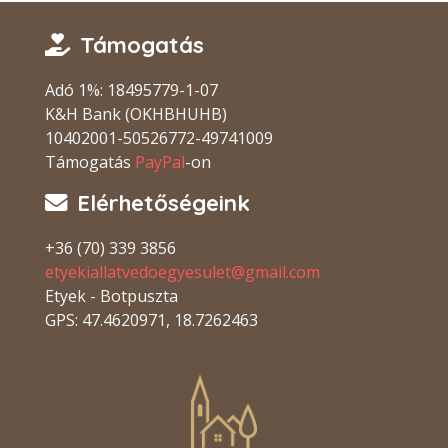
Támogatás
Adó 1%: 18495779-1-07
K&H Bank (OKHBHUHB)
10402001-50526772-49741009
Támogatás
PayPal
-on
Elérhetőségeink
+36 (70) 339 3856
etyekiallatvedoegyesulet@gmail.com
Etyek - Botpuszta
GPS: 47.4620971, 18.7262463