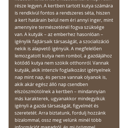
része legyen. A kertben tartott kutya számára
is rendkívül fontos a rendszeres séta, hiszen
a kert határain belül nem éri annyi inger, mint
amennyire természeténél fogva szüksége
van. A kutyák – az emberhez hasonlóan –
igénylik fajtársaik társaságát, a szocializáció
nekik is alapvető igényük. A megfelelően
lemozgatott kutya nem rombol, a gazdájához
kötődő kutya nem szökik otthonról. Vannak
kutyák, akik intenzív foglalkozást igényelnek
nap mint nap, és persze vannak olyanok is,
akik akár egész álló nap csendben
elszöszmötölnek a kertben – mindannyian
más karakterek, ugyanakkor mindegyikük
igényli a gazda társaságát, figyelmét és
szeretetét. Arra biztatunk, fordulj hozzánk
bizalommal, ossz meg velünk minél több
információt magadról, és mi örömmel