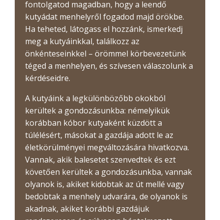
fontolgatod magadban, hogy a leendő
kutyádat menhelyről fogadod majd örökbe.
Ha teheted, látogass el hozzánk, ismerkedj
meg a kutyáinkkal, találkozz az
önkénteseinkkel – örömmel körbevezetünk
téged a menhelyen, és szívesen válaszolunk a
kérdéseidre.
A kutyáink a legkülönbözőbb okokból
kerültek a gondozásunkba: némelyikük
korábban kóbor kutyaként küzdött a
túlélésért, másokat a gazdája adott le az
életkörülményei megváltozására hivatkozva.
Vannak, akik balesetet szenvedtek és ezt
követően kerültek a gondozásunkba, vannak
olyanok is, akiket kidobtak az út mellé vagy
bedobtak a menhely udvarára, de olyanok is
akadnak, akiket korábbi gazdájuk